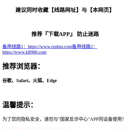
建议同时收藏【线路网址】与【本网页】
推荐『下载APP』 防止迷路
备用线路
1
：
https://www.rznbm.com
备用线路
2
：
https://www.k8900.com
推荐浏览器：
谷歌、Safari、火狐、Edge
温馨提示：
为了您的隐私安全，请勿与"国家反诈中心"APP同设备使用！