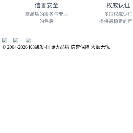
© 2004-
2026
K8凯发-国际大品牌 信誉保障 大额无忧