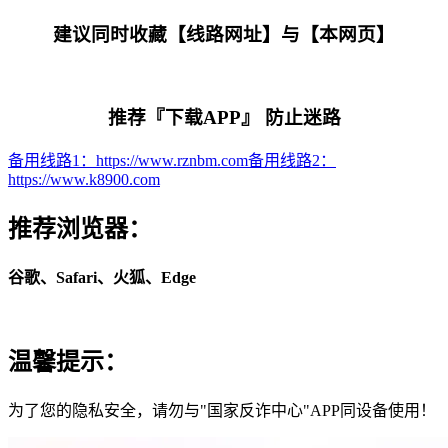
建议同时收藏【线路网址】与【本网页】
推荐『下载APP』 防止迷路
备用线路
1
：
https://www.rznbm.com
备用线路
2
：
https://www.k8900.com
推荐浏览器：
谷歌、Safari、火狐、Edge
温馨提示：
为了您的隐私安全，请勿与"国家反诈中心"APP同设备使用！