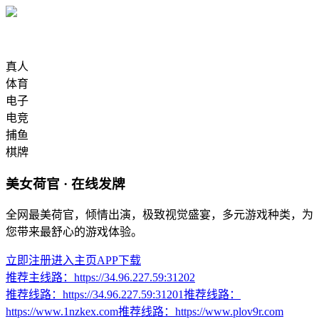
真人
体育
电子
电竞
捕鱼
棋牌
美女荷官 · 在线发牌
全网最美荷官，倾情出演，极致视觉盛宴，多元游戏种类，为
您带来最舒心的游戏体验。
立即注册
进入主页
APP下载
推荐主线路：
https://34.96.227.59:31202
推荐线路：
https://34.96.227.59:31201
推荐线路：
https://www.1nzkex.com
推荐线路：
https://www.plov9r.com